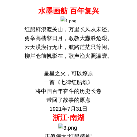
水墨画舫 百年复兴
红船辟浪渡关山，万里长风从未还。
勇举高樯擎日月，敢教大纛胜危艰。
云天漠漠行无止，航路茫茫只等闲。
柳岸仓前帆影在，歌声渔火照瀛寰。
星星之火，可以燎原
一首《七律红船颂》
将中国百年奋斗的历史长卷
带回了故事的原点
1921年7月31日
浙江·南湖
正值伟大“红船精神”